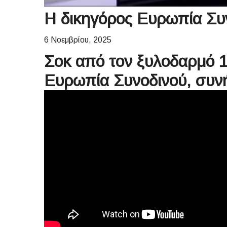
H δικηγόρος Ευρωπία Συν
6 Νοεμβρίου, 2025
Σοκ από τον ξυλοδαρμό 1
Ευρωπία Συνοδινού, συν