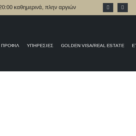
 20:00 καθημερινά, πλην αργιών
ΠΡΟΦΊΛ
ΥΠΗΡΕΣΊΕΣ
GOLDEN VISA/REAL ESTATE
Ε
όρος Ευρωπία Συνοδινού 
n TV για τον ξυλοδαρμό 19