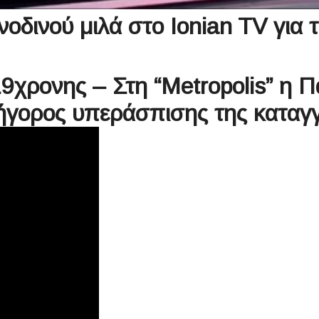
οδινού μιλά στο Ionian TV για
9χρονης – Στη “Metropolis” η Π
ήγορος υπεράσπισης της καταγ