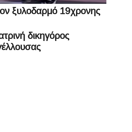
 τον ξυλοδαρμό 19χρονης
ατρινή δικηγόρος
γέλλουσας