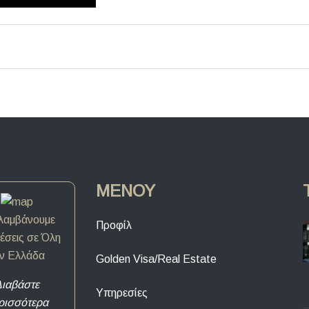
ΜΕΝΟΥ
λαμβάνουμε
Προφίλ
σεις σε Όλη
ν Ελλάδα
Golden Visa/Real Estate
ιαβάστε
Υπηρεσίες
ρισσότερα