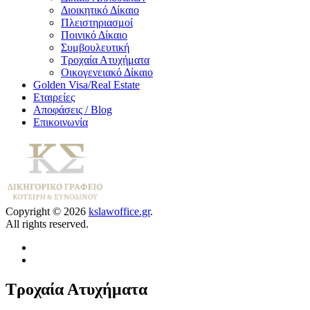
Διοικητικό Δίκαιο
Πλειστηριασμοί
Ποινικό Δίκαιο
Συμβουλευτική
Τροχαία Ατυχήματα
Οικογενειακό Δίκαιο
Golden Visa/Real Estate
Εταιρείες
Αποφάσεις / Blog
Επικοινωνία
Copyright © 2026
kslawoffice.gr
.
All rights reserved.
Τροχαία Ατυχήματα