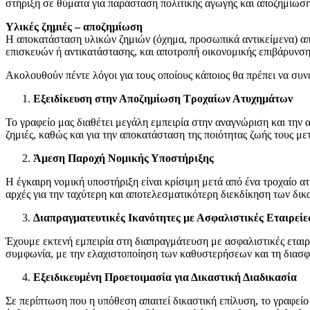
στήριξη σε θύματα για παράσταση πολιτικής αγωγής και αποζημίωση
Υλικές ζημιές – αποζημίωση
Η αποκατάσταση υλικών ζημιών (όχημα, προσωπικά αντικείμενα) απο
επισκευών ή αντικατάστασης, και αποτροπή οικονομικής επιβάρυνση
Ακολουθούν πέντε λόγοι για τους οποίους κάποιος θα πρέπει να συν
Εξειδίκευση στην Αποζημίωση Τροχαίων Ατυχημάτων
Το γραφείο μας διαθέτει μεγάλη εμπειρία στην αναγνώριση και την
ζημιές, καθώς και για την αποκατάσταση της ποιότητας ζωής τους με
Άμεση Παροχή Νομικής Υποστήριξης
Η έγκαιρη νομική υποστήριξη είναι κρίσιμη μετά από ένα τροχαίο α
αρχές για την ταχύτερη και αποτελεσματικότερη διεκδίκηση των δι
Διαπραγματευτικές Ικανότητες με Ασφαλιστικές Εταιρείε
Έχουμε εκτενή εμπειρία στη διαπραγμάτευση με ασφαλιστικές εται
συμφωνία, με την ελαχιστοποίηση των καθυστερήσεων και τη διασ
Εξειδικευμένη Προετοιμασία για Δικαστική Διαδικασία
Σε περίπτωση που η υπόθεση απαιτεί δικαστική επίλυση, το γραφείο