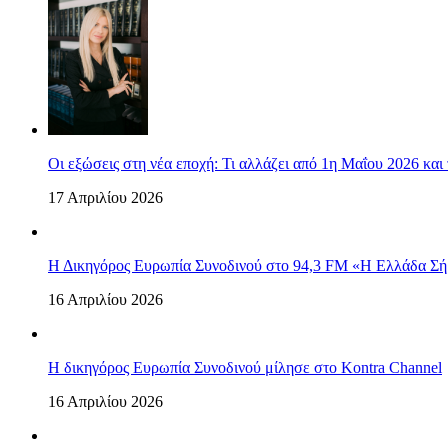
Οι εξώσεις στη νέα εποχή: Τι αλλάζει από 1η Μαΐου 2026 και 
17 Απριλίου 2026
Η Δικηγόρος Ευρωπία Συνοδινού στο 94,3 FM «Η Ελλάδα Σή
16 Απριλίου 2026
Η δικηγόρος Ευρωπία Συνοδινού μίλησε στο Kontra Channel
16 Απριλίου 2026