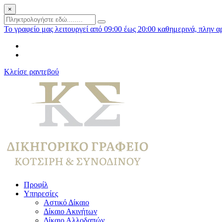
×
Το γραφείο μας λειτουργεί από 09:00 έως 20:00 καθημερινά, πλην α
Κλείσε ραντεβού
Προφίλ
Υπηρεσίες
Αστικό Δίκαιο
Δίκαιο Ακινήτων
Δίκαιο Αλλοδαπών